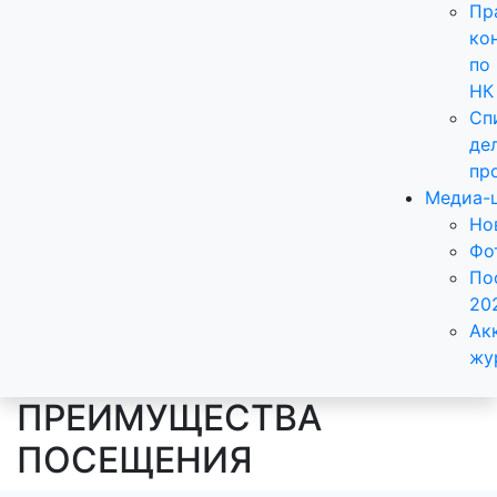
Пр
ко
по
НК
Сп
де
пр
Медиа-
Но
Фо
По
20
Ак
жу
ПРЕИМУЩЕСТВА
ПОСЕЩЕНИЯ