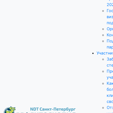
20
Го
ви
по
Ор
Ко
По
па
Участн
За
ст
Пр
уч
Ка
бо
кл
св
От