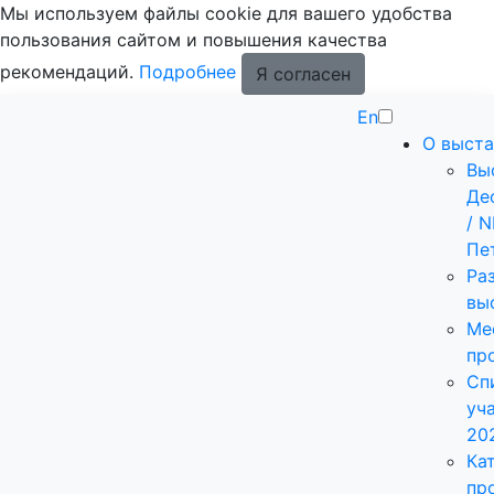
Мы используем файлы cookie для вашего удобства
пользования сайтом и повышения качества
рекомендаций.
Подробнее
Я согласен
En
О выста
Вы
Де
/ 
Пе
Ра
вы
Ме
пр
Сп
уч
20
Ка
пр