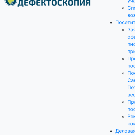
уч
Сп
во
Посети
За
оф
пи
пр
Пр
по
По
Са
Пе
ве
Пр
по
Ре
ко
Делова