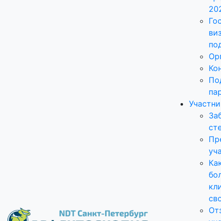
20
Го
ви
по
Ор
Ко
По
па
Участн
За
ст
Пр
уч
Ка
бо
кл
св
От