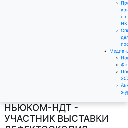
Пр
ко
по
НК
Сп
де
пр
Медиа-
Но
Фо
По
20
Ак
жу
НЬЮКОМ-НДТ -
УЧАСТНИК ВЫСТАВКИ