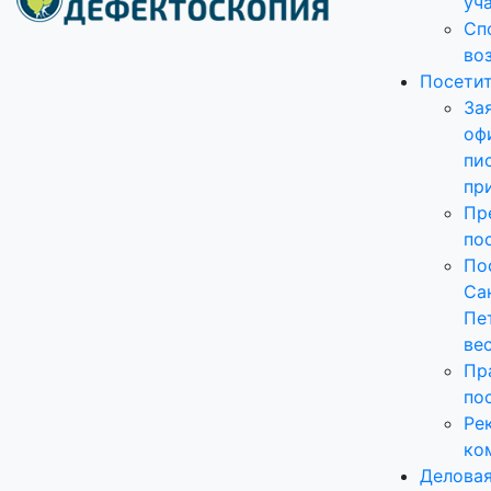
уч
Сп
во
Посети
За
оф
пи
пр
Пр
по
По
Са
Пе
ве
Пр
по
Ре
ко
Делова