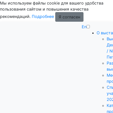
Мы используем файлы cookie для вашего удобства
пользования сайтом и повышения качества
рекомендаций.
Подробнее
Я согласен
En
О выста
Вы
Де
/ 
Пе
Ра
вы
Ме
пр
Сп
уч
20
Ка
пр