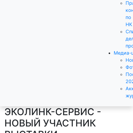
Пр
ко
по
НК
Сп
де
пр
Медиа-
Но
Фо
По
20
Ак
жу
ЭКОЛИНК-СЕРВИС -
НОВЫЙ УЧАСТНИК