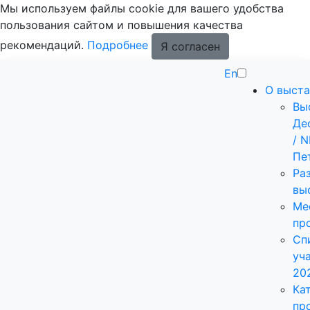
Мы используем файлы cookie для вашего удобства
пользования сайтом и повышения качества
рекомендаций.
Подробнее
Я согласен
En
О выста
Вы
Де
/ 
Пе
Ра
вы
Ме
пр
Сп
уч
20
Ка
пр