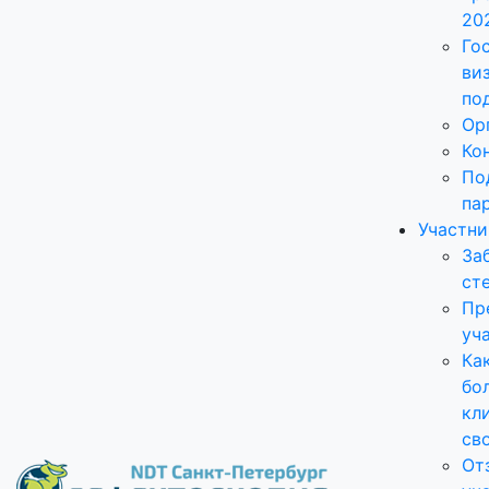
20
Го
ви
по
Ор
Ко
По
па
Участн
За
ст
Пр
уч
Ка
бо
кл
св
От