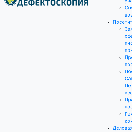
уч
Сп
во
Посети
За
оф
пи
пр
Пр
по
По
Са
Пе
ве
Пр
по
Ре
ко
Делова