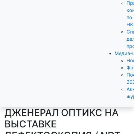
Пр
ко
по
НК
Сп
де
пр
Медиа-
Но
Фо
По
20
Ак
жу
ДЖЕНЕРАЛ ОПТИКС НА
ВЫСТАВКЕ