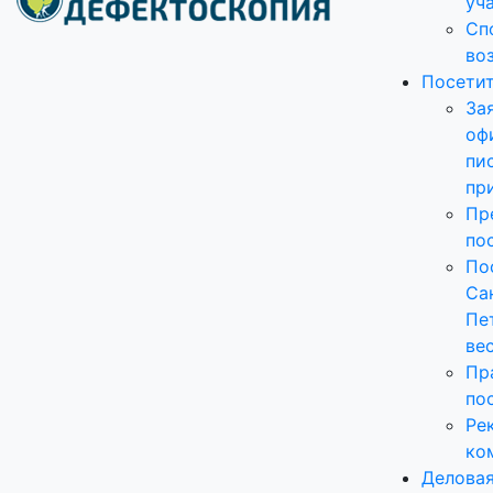
уч
Сп
во
Посети
За
оф
пи
пр
Пр
по
По
Са
Пе
ве
Пр
по
Ре
ко
Делова