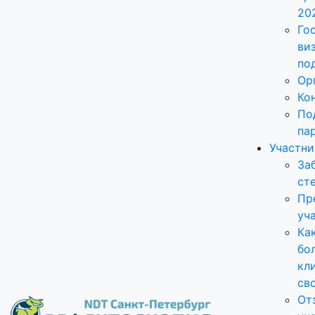
20
Го
ви
по
Ор
Ко
По
па
Участн
За
ст
Пр
уч
Ка
бо
кл
св
От