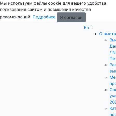
Мы используем файлы cookie для вашего удобства
пользования сайтом и повышения качества
рекомендаций.
Подробнее
Я согласен
En
О выста
Вы
Де
/ 
Пе
Ра
вы
Ме
пр
Сп
уч
20
Ка
пр