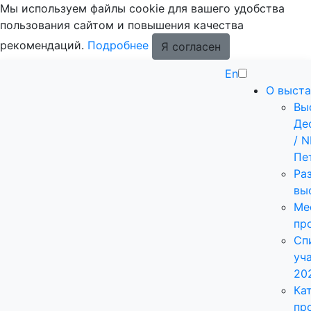
Мы используем файлы cookie для вашего удобства
пользования сайтом и повышения качества
рекомендаций.
Подробнее
Я согласен
En
О выста
Вы
Де
/ 
Пе
Ра
вы
Ме
пр
Сп
уч
20
Ка
пр