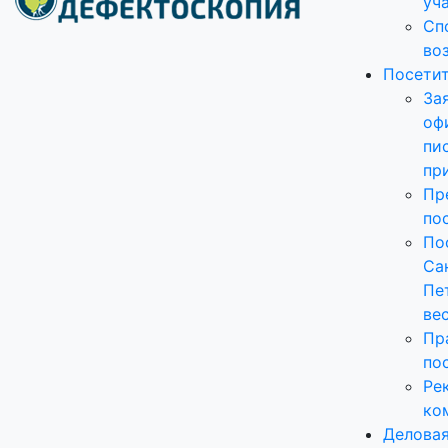
уч
Сп
во
Посети
За
оф
пи
пр
Пр
по
По
Са
Пе
ве
Пр
по
Ре
ко
Делова