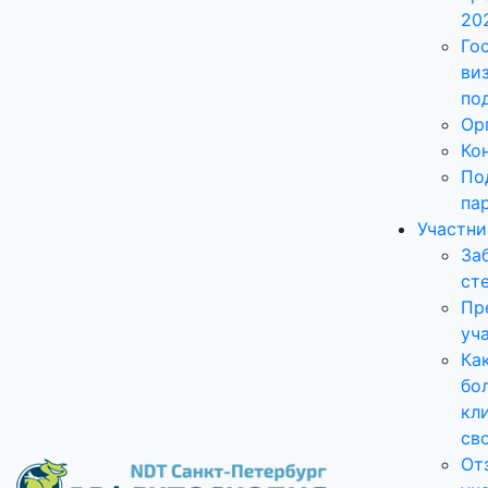
20
Го
ви
по
Ор
Ко
По
па
Участн
За
ст
Пр
уч
Ка
бо
кл
св
От