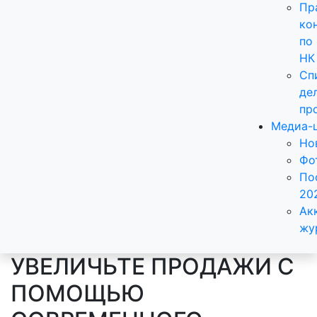
Пр
ко
по
НК
Сп
де
пр
Медиа-
Но
Фо
По
20
Ак
жу
УВЕЛИЧЬТЕ ПРОДАЖИ С
ПОМОЩЬЮ