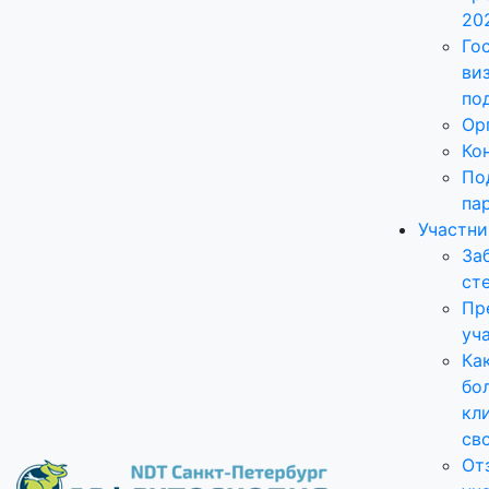
20
Го
ви
по
Ор
Ко
По
па
Участн
За
ст
Пр
уч
Ка
бо
кл
св
От