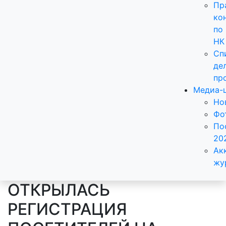
Пр
ко
по
НК
Сп
де
пр
Медиа-
Но
Фо
По
20
Ак
жу
ОТКРЫЛАСЬ
РЕГИСТРАЦИЯ