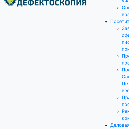
уч
Сп
во
Посети
За
оф
пи
пр
Пр
по
По
Са
Пе
ве
Пр
по
Ре
ко
Делова