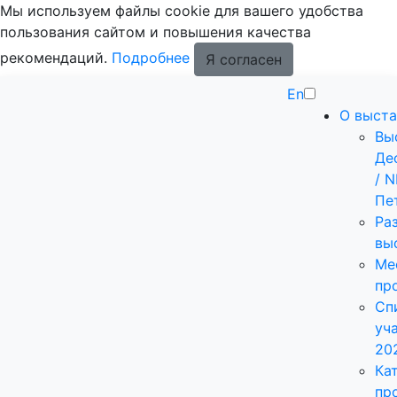
Мы используем файлы cookie для вашего удобства
пользования сайтом и повышения качества
рекомендаций.
Подробнее
Я согласен
En
О выста
Вы
Де
/ 
Пе
Ра
вы
Ме
пр
Сп
уч
20
Ка
пр