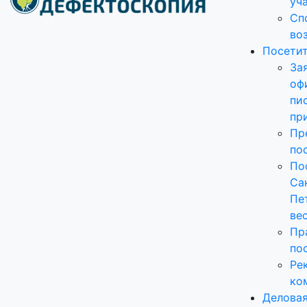
уч
Сп
во
Посети
За
оф
пи
пр
Пр
по
По
Са
Пе
ве
Пр
по
Ре
ко
Делова