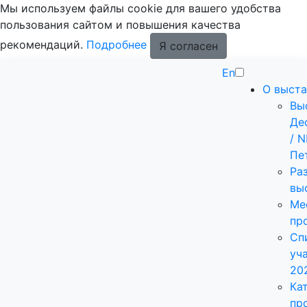
Мы используем файлы cookie для вашего удобства
пользования сайтом и повышения качества
рекомендаций.
Подробнее
Я согласен
En
О выста
Вы
Де
/ 
Пе
Ра
вы
Ме
пр
Сп
уч
20
Ка
пр