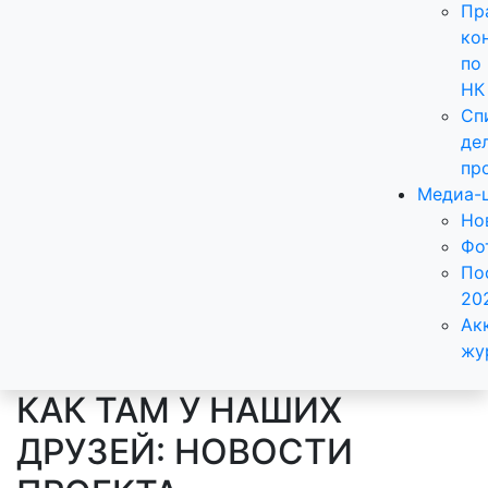
Пр
ко
по
НК
Сп
де
пр
Медиа-
Но
Фо
По
20
Ак
жу
КАК ТАМ У НАШИХ
ДРУЗЕЙ: НОВОСТИ