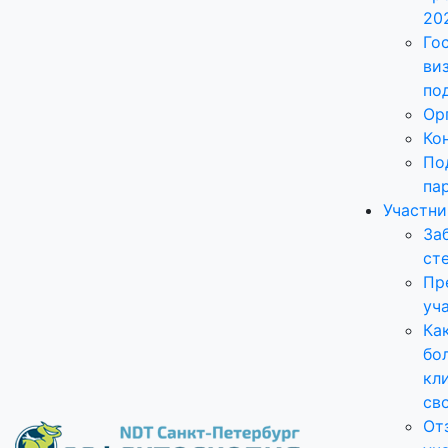
20
Го
ви
по
Ор
Ко
По
па
Участн
За
ст
Пр
уч
Ка
бо
кл
св
От