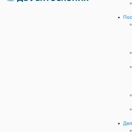
Пос
Дел