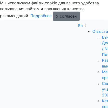
Мы используем файлы cookie для вашего удобства
пользования сайтом и повышения качества
рекомендаций.
Подробнее
Я согласен
En
О выста
Вы
Де
/ 
Пе
Ра
вы
Ме
пр
Сп
уч
20
Ка
пр