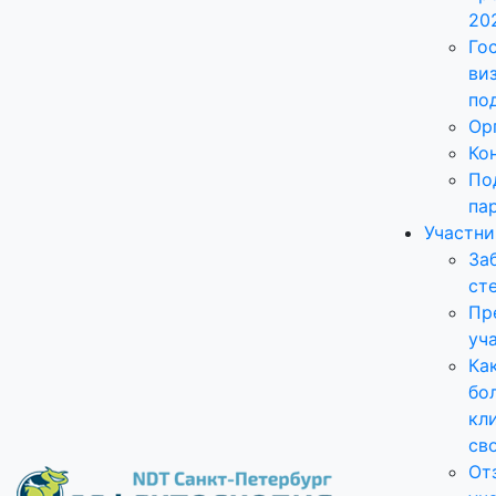
20
Го
ви
по
Ор
Ко
По
па
Участн
За
ст
Пр
уч
Ка
бо
кл
св
От