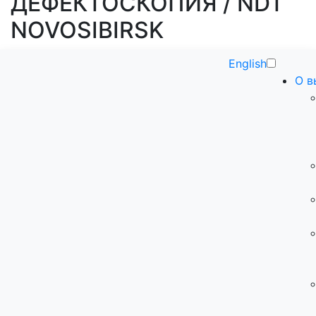
ДЕФЕКТОСКОПИЯ / NDT
NOVOSIBIRSK
English
О в