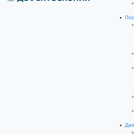
Пос
Дел