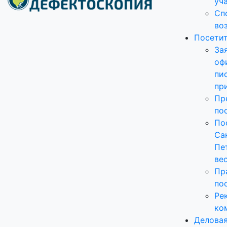
уч
Сп
во
Посети
За
оф
пи
пр
Пр
по
По
Са
Пе
ве
Пр
по
Ре
ко
Делова