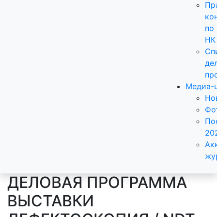
Пр
ко
по
НК
Сп
де
пр
Медиа-
Но
Фо
По
20
Ак
жу
ДЕЛОВАЯ ПРОГРАММА
ВЫСТАВКИ