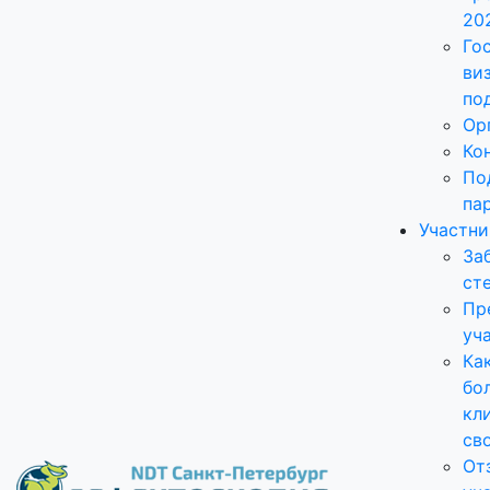
20
Го
ви
по
Ор
Ко
По
па
Участн
За
ст
Пр
уч
Ка
бо
кл
св
От