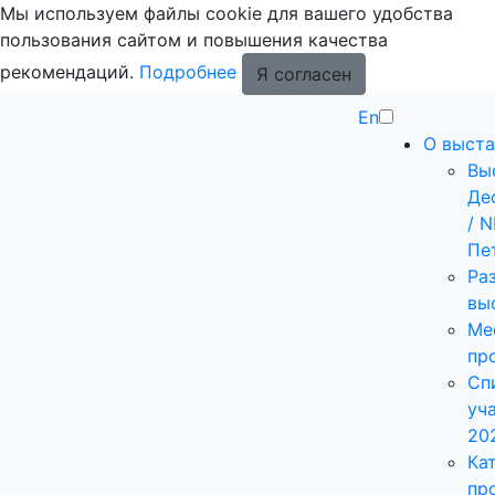
Мы используем файлы cookie для вашего удобства
пользования сайтом и повышения качества
рекомендаций.
Подробнее
Я согласен
En
О выста
Вы
Де
/ 
Пе
Ра
вы
Ме
пр
Сп
уч
20
Ка
пр