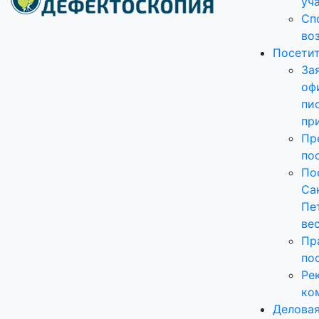
уч
Сп
во
Посети
За
оф
пи
пр
Пр
по
По
Са
Пе
ве
Пр
по
Ре
ко
Делова