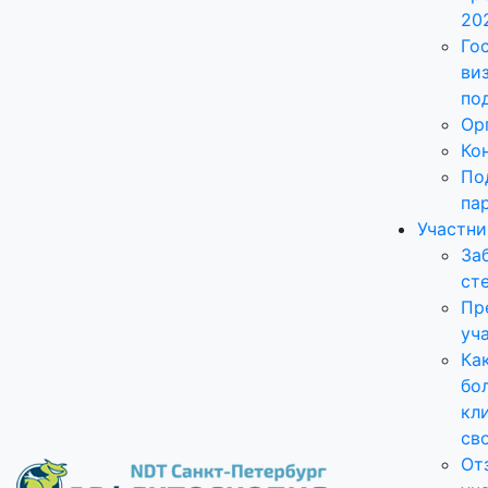
20
Го
ви
по
Ор
Ко
По
па
Участн
За
ст
Пр
уч
Ка
бо
кл
св
От