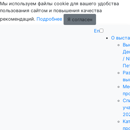
Мы используем файлы cookie для вашего удобства
пользования сайтом и повышения качества
рекомендаций.
Подробнее
Я согласен
En
О выста
Вы
Де
/ 
Пе
Ра
вы
Ме
пр
Сп
уч
20
Ка
пр