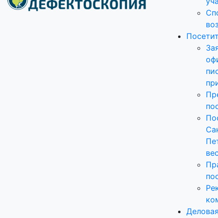
уч
Сп
во
Посети
За
оф
пи
пр
Пр
по
По
Са
Пе
ве
Пр
по
Ре
ко
Делова