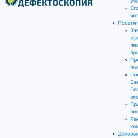
уч
Сп
во
Посети
За
оф
пи
пр
Пр
по
По
Са
Пе
ве
Пр
по
Ре
ко
Делова