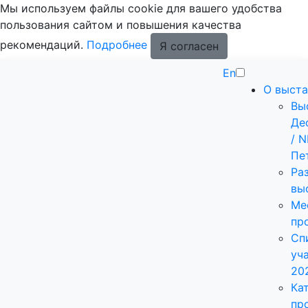
Мы используем файлы cookie для вашего удобства
пользования сайтом и повышения качества
рекомендаций.
Подробнее
Я согласен
En
О выста
Вы
Де
/ 
Пе
Ра
вы
Ме
пр
Сп
уч
20
Ка
пр