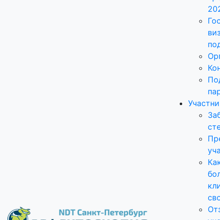
20
Го
ви
по
Ор
Ко
По
па
Участн
За
ст
Пр
уч
Ка
бо
кл
св
От