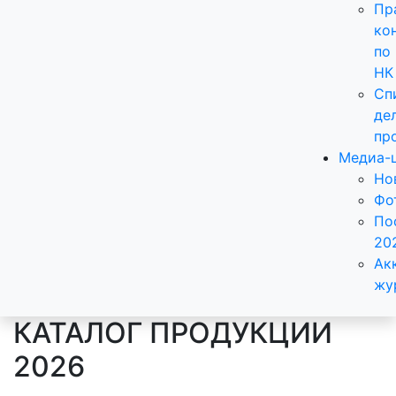
Пр
ко
по
НК
Сп
де
пр
Медиа-
Но
Фо
По
20
Ак
жу
КАТАЛОГ ПРОДУКЦИИ
2026