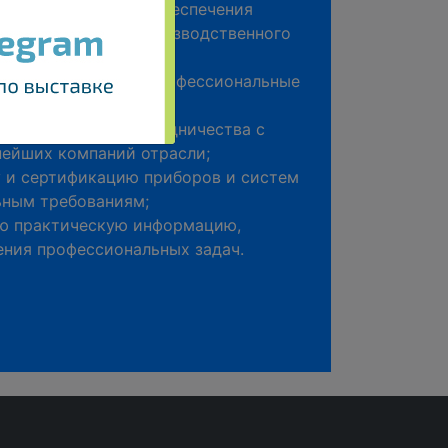
 оборудование для обеспечения
на разных этапах производственного
щиков и получить профессиональные
ции на стендах;
льные условия сотрудничества с
ейших компаний отрасли;
у и сертификацию приборов и систем
ьным требованиям;
ую практическую информацию,
ния профессиональных задач.