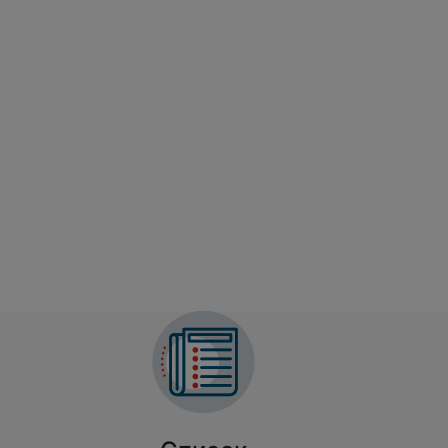
ург
оборудования для
ля (18+)