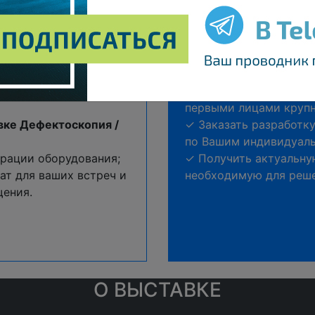
со всей России;
✓ Сравнить и выбрать
ицами, влияющими на
требований качества 
ущих промышленных
процесса;
✓ Найти новых постав
воей продукции и
технические консульта
✓ Обсудить индивидуа
первыми лицами крупн
вке Дефектоскопия /
✓ Заказать разработк
по Вашим индивидуал
рации оборудования;
✓ Получить актуальн
т для ваших встреч и
необходимую для реше
щения.
О ВЫСТАВКЕ