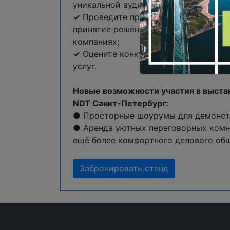
уникальной аудитории специалистов 
✓
Проведите прямые переговоры с л
принятие решений о закупках в вед
компаниях;
✓
Оцените конкурентоспособность с
услуг.
Новые возможности участия в выста
NDT Санкт-Петербург:
● Просторные шоурумы для демонст
● Аренда уютных переговорных комна
ещё более комфортного делового об
Забронировать стенд