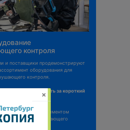
удование
ющего контроля
ли и поставщики продемонстрируют
ассортимент оборудования для
рушающего контроля.
 это
ваша возможность за короткий
×
ся с широким ассортиментом
уществления неразрушающего
методами;