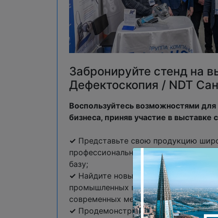
Забронируйте стенд на в
Дефектоскопия / NDT Са
Воспользуйтесь возможностями для 
бизнеса, приняв участие в выставке 
✓
Представьте свою продукцию шир
профессиональной аудитории и расш
базу;
✓
Найдите новых клиентов среди кр
промышленных предприятий, для кот
современных методов НК имеет искл
✓
Продемонстрируйте преимущества