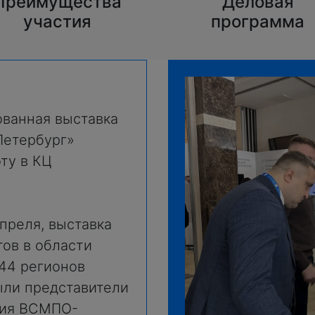
Преимущества
Деловая
участия
программа
ванная выставка
Петербург»
ту в КЦ
апреля, выставка
ов в области
44 регионов
ыли представители
ация ВСМПО-