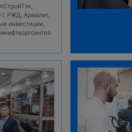
лСтройТэк,
-1, РЖД, Армалит,
ые инвестиции,
шинефтеоргсинтез