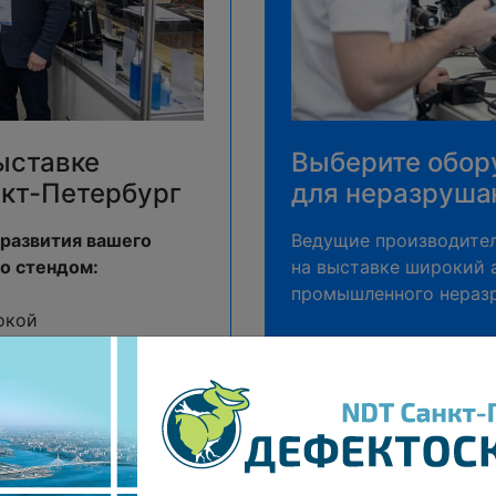
ыставке
Выберите обор
нкт-Петербург
для неразруша
развития вашего
Ведущие производите
со стендом:
на выставке широкий 
промышленного нераз
окой
ирьте клиентскую
Посещение выставки –
срок
:
упнейших
орых внедрение
✓ Вживую ознакомить
ючительное значение;
оборудования для ос
 своего оборудования
контроля различными 