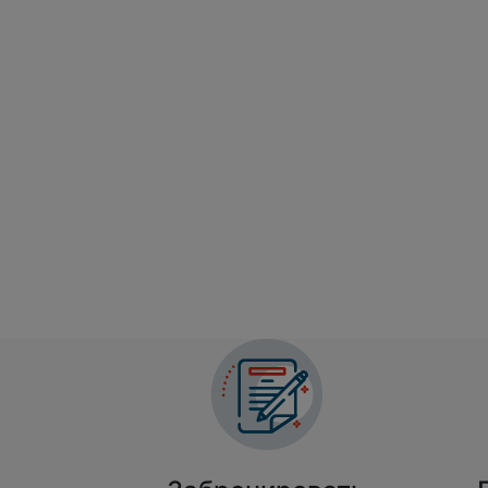
Са
26-я Специализи
промышл