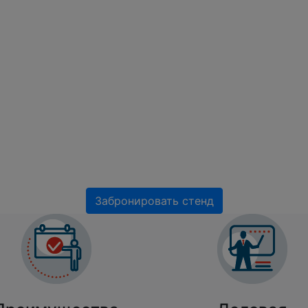
нкт-Петерб
рованная выставка приборов и 
енного неразрушающего контро
27–28 апреля 2027
Россия, Санкт-Петербург, КЦ «ПетроКонгресс»
(ст. м. Чкаловская)
Забронировать стенд